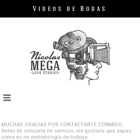
Videos de Bodas
Bodas
Cumpleaños
Empresas
MUCHAS GRACIAS POR CONTACTARTE CONMIGO.
Sobre mi
Antes de cotizarte mi servicio, me gustaría que sepas
como es mi metodología de trabajo.