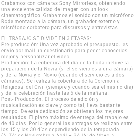
Contacto
Grabamos con cámaras Sony Mirrorless, obteniendo
una excelente calidad de imagen con un look
Vimeo
cinematográfico. Grabamos el sonido con un micrófono
Rode montado a la cámara, un grabador externo y
Facebook
micrófono corbatero para discursos y entrevistas.
EL TRABAJO SE DIVIDE EN 3 ETAPAS:
Pre-producción: Una vez aprobado el presupuesto, les
envió por mail un cuestionario para poder conocerlos
mejor y personalizar el video.
Producción: La cobertura del día de la boda incluye la
preparación de la Novia (si el servicio es a una cámara)
y de la Novia y el Novio (cuando el servicio es a dos
cámaras). Se realiza la cobertura de la Ceremonia
Religiosa, del Civil (siempre y cuando sea el mismo día)
y de la celebración hasta las 5 de la mañana.
Post- Producción: El proceso de edición y
musicalización es clave y como tal, lleva bastante
tiempo. De esta dedicación se obtienen los mejores
resultados. El plazo máximo de entrega del trabajo es
de 40 días. Por lo general las entregas se realizan entre
los 15 y los 30 días dependiendo de la temporada
(ALTA: de Noviembre a Abril – BAJA: de Mayo a