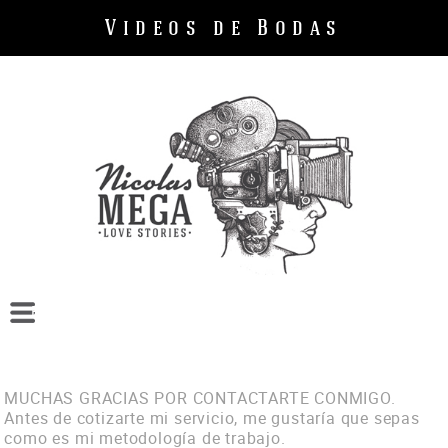
Videos de Bodas
Bodas
Cumpleaños
Empresas
MUCHAS GRACIAS POR CONTACTARTE CONMIGO.
Sobre mi
Antes de cotizarte mi servicio, me gustaría que sepas
como es mi metodología de trabajo.