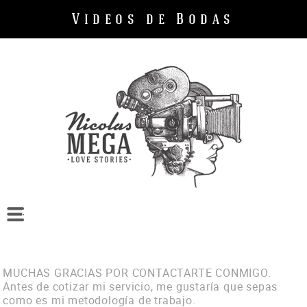
Videos de Bodas
Bodas
Cumpleaños
Empresas
MUCHAS GRACIAS POR CONTACTARTE CONMIGO.
Sobre mi
Antes de cotizar mi servicio, me gustaría que sepas
como es mi metodología de trabajo.