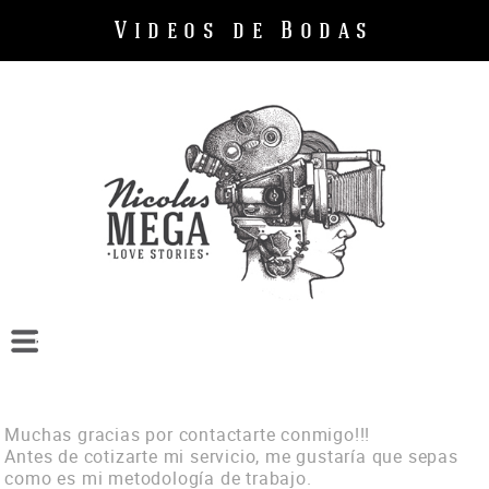
Videos de Bodas
Bodas
Cumpleaños
Empresas
Muchas gracias por contactarte conmigo!!!
Sobre mi
Antes de cotizarte mi servicio, me gustaría que sepas
como es mi metodología de trabajo.