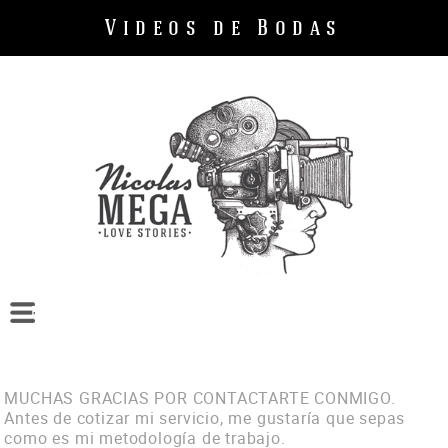
Videos de Bodas
Bodas
Cumpleaños
Empresas
MUCHAS GRACIAS POR CONTACTARTE CONMIGO.
Sobre mi
Antes de cotizar mi servicio, me gustaría que sepas
como es mi metodología de trabajo.