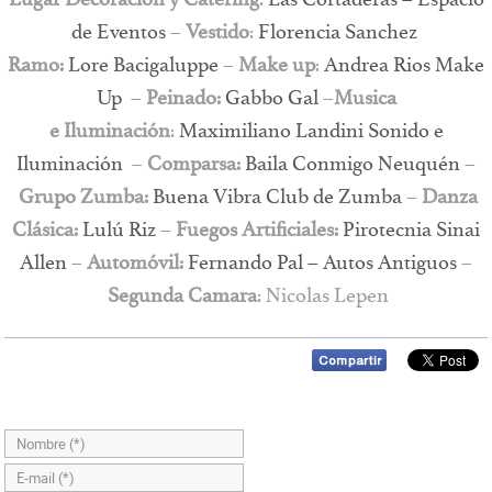
Lugar Decoración y Catering
:
Las Cortaderas – Espacio
de Eventos
–
Vestido
:
Florencia Sanchez
Ramo:
Lore Bacigaluppe
–
Make up
:
Andrea Rios Make
Up
–
Peinado:
Gabbo Gal
–
Musica
e
Iluminación
:
Maximiliano Landini Sonido e
Iluminación
–
Comparsa:
Baila Conmigo Neuquén
–
Grupo Zumba:
Buena Vibra Club de Zumba
–
Danza
Clásica:
Lulú Riz
–
Fuegos Artificiales:
Pirotecnia Sinai
Allen
–
Automóvil:
Fernando Pal – Autos Antiguos
–
Segunda Camara
: Nicolas Lepen