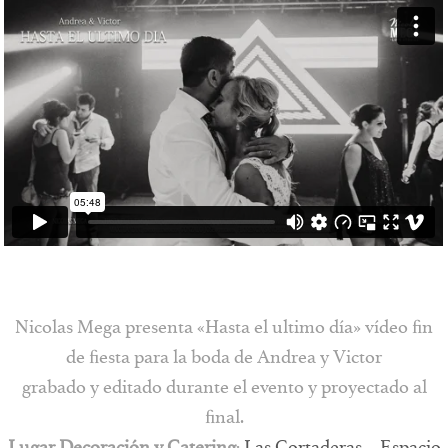
Contacto
Vimeo
Facebook
Nicolas Mega presenta «Hasta el ultimo día» vídeo fin
de fiesta para la boda de Andrea y Victor
grabado y editado durante el evento y proyectado al
final.