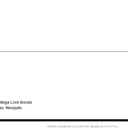
 Mega Love Stories
as. Neuquén.
Diseño y desarrollo
La Vuelta Web
. Basado en
WordPress
.