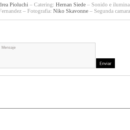
rea Pioluchi
– Catering:
Hernan Siede
– Sonido e ilumina
 Fernandez – Fotografia:
Niko Skavonne
– Segunda camara