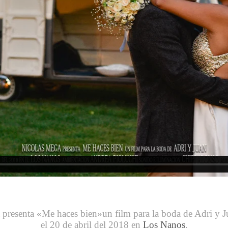
presenta «Me haces bien»un film para la boda de Adri y J
el 20 de abril del 2018 en
Los Nanos
.